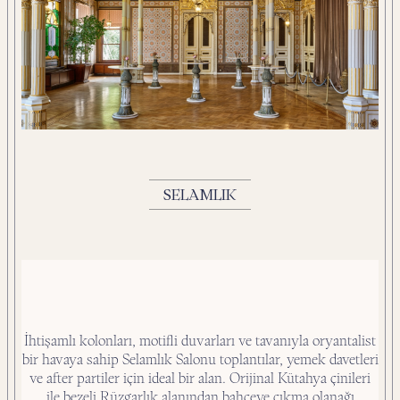
SELAMLIK
İhtişamlı kolonları, motifli duvarları ve tavanıyla oryantalist
bir havaya sahip Selamlık Salonu toplantılar, yemek davetleri
ve after partiler için ideal bir alan. Orijinal Kütahya çinileri
ile bezeli Rüzgarlık alanından bahçeye çıkma olanağı